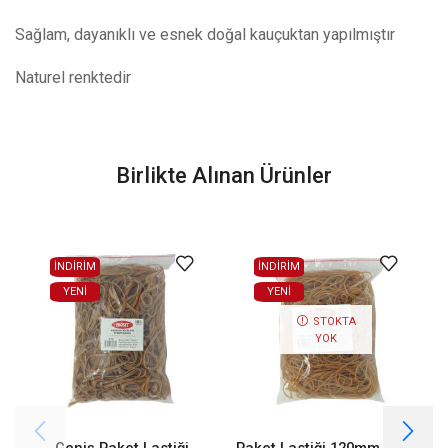
Sağlam, dayanıklı ve esnek doğal kauçuktan yapılmıştır
Naturel renktedir
Birlikte Alınan Ürünler
İNDİRİM
İNDİRİM
YENI
YENI
STOKTA
YOK
Geniş Paket Lastiği
Paket Lastiği 120mm 1000
P