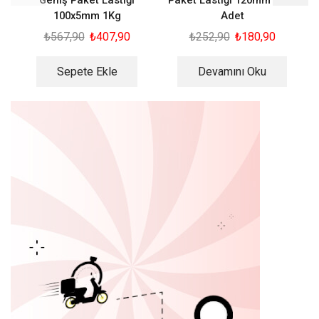
100x5mm 1Kg
Adet
₺
567,90
₺
407,90
₺
252,90
₺
180,90
Sepete Ekle
Devamını Oku