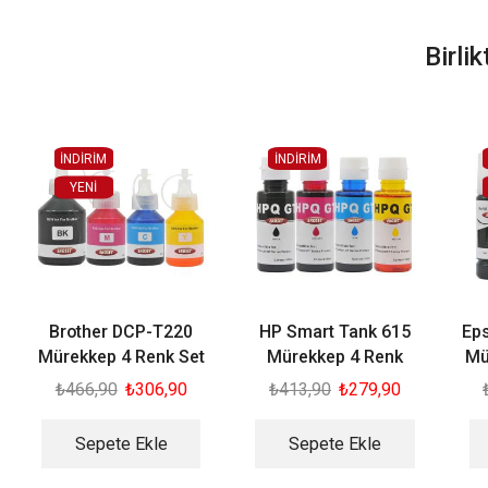
Birli
İNDİRİM
İNDİRİM
YENI
Brother DCP-T220
HP Smart Tank 615
Ep
Mürekkep 4 Renk Set
Mürekkep 4 Renk
Mü
₺
466,90
₺
306,90
₺
413,90
₺
279,90
Sepete Ekle
Sepete Ekle