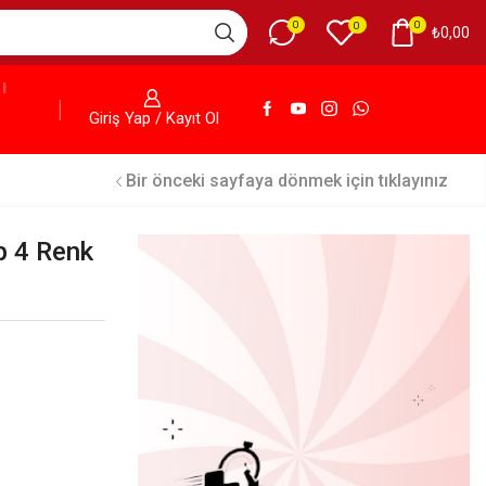
0
0
0
₺
0,00
Giriş Yap / Kayıt Ol
Bir önceki sayfaya dönmek için tıklayınız
 4 Renk