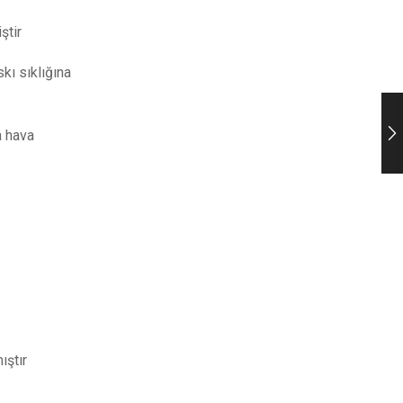
ştir
kı sıklığına
a hava
ıştır