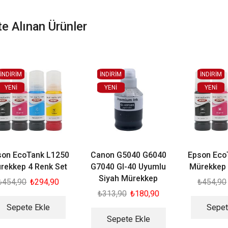
kte Alınan Ürünler
İNDİRİM
İNDİRİM
İNDİRİM
YENI
YENI
YENI
son EcoTank L1250
Canon G5040 G6040
Epson Eco
rekkep 4 Renk Set
G7040 GI-40 Uyumlu
Mürekkep 
Siyah Mürekkep
₺
454,90
₺
294,90
₺
454,90
₺
313,90
₺
180,90
Sepete Ekle
Sepet
Sepete Ekle