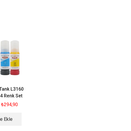
İNDİRİM
İNDİRİM
YENI
YENI
Tank L3160
Epson EcoTank L1110
Epson EcoTank L
4 Renk Set
Mürekkep 4 Renk Set
Mürekkep 4 Renk 
₺
294,90
₺
454,90
₺
294,90
₺
454,90
₺
294,9
e Ekle
Sepete Ekle
Sepete Ekle