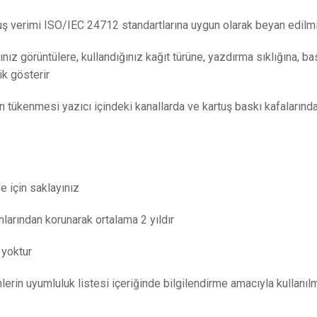
tuş verimi ISO/IEC 24712 standartlarına uygun olarak beyan edilmi
nız görüntülere, kullandığınız kağıt türüne, yazdırma sıklığına, bas
ik gösterir
 tükenmesi yazıcı içindeki kanallarda ve kartuş baskı kafalarınd
ve için saklayınız
larından korunarak ortalama 2 yıldır
 yoktur
ünlerin uyumluluk listesi içeriğinde bilgilendirme amacıyla kullanılm