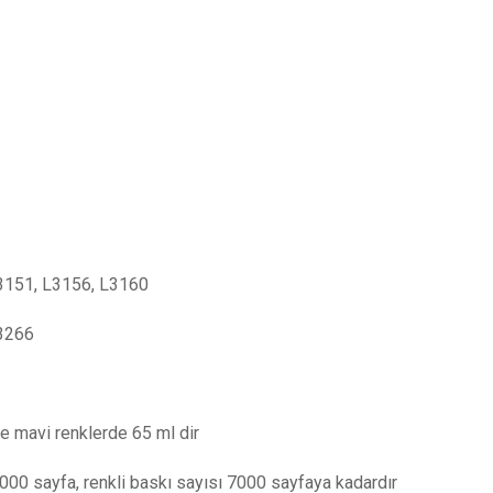
3151, L3156, L3160
L3266
 ve mavi renklerde 65 ml dir
4000 sayfa, renkli baskı sayısı 7000 sayfaya kadardır