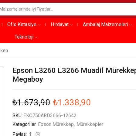
Ofis Kırtasiye
Hırdavat
Ambalaj Malzemeleri
Teknoloji
kkep
Epson L3260 L3266 Muadil Mürekkep
Megaboy
₺
1.673,90
₺
1.338,90
SKU:
EKO750ARD3666-12642
Kategoriler
Epson Mürekkep
,
Mürekkepler
Paylaş: