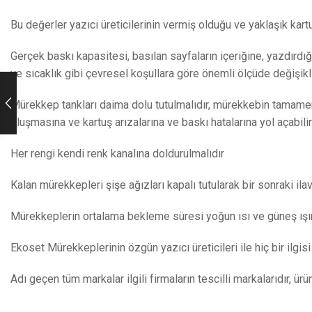
Bu değerler yazıcı üreticilerinin vermiş olduğu ve yaklaşık kar
Gerçek baskı kapasitesi, basılan sayfaların içeriğine, yazdırdığı
ve sıcaklık gibi çevresel koşullara göre önemli ölçüde değişikl
Mürekkep tankları daima dolu tutulmalıdır, mürekkebin tamamen
oluşmasına ve kartuş arızalarına ve baskı hatalarına yol açabilir
Her rengi kendi renk kanalına doldurulmalıdır
Kalan mürekkepleri şişe ağızları kapalı tutularak bir sonraki ila
Mürekkeplerin ortalama bekleme süresi yoğun ısı ve güneş ışın
Ekoset Mürekkeplerinin özgün yazıcı üreticileri ile hiç bir ilgisi
Adı geçen tüm markalar ilgili firmaların tescilli markalarıdır, ür