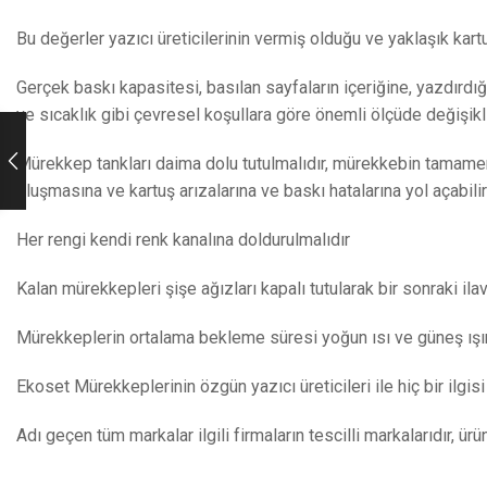
Bu değerler yazıcı üreticilerinin vermiş olduğu ve yaklaşık kar
Gerçek baskı kapasitesi, basılan sayfaların içeriğine, yazdırdığı
ve sıcaklık gibi çevresel koşullara göre önemli ölçüde değişikl
Mürekkep tankları daima dolu tutulmalıdır, mürekkebin tamamen
oluşmasına ve kartuş arızalarına ve baskı hatalarına yol açabilir
Her rengi kendi renk kanalına doldurulmalıdır
Kalan mürekkepleri şişe ağızları kapalı tutularak bir sonraki ila
Mürekkeplerin ortalama bekleme süresi yoğun ısı ve güneş ışın
Ekoset Mürekkeplerinin özgün yazıcı üreticileri ile hiç bir ilgisi
Adı geçen tüm markalar ilgili firmaların tescilli markalarıdır, ür