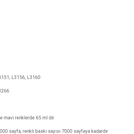
3151, L3156, L3160
L3266
 ve mavi renklerde 65 ml dir
4000 sayfa, renkli baskı sayısı 7000 sayfaya kadardır