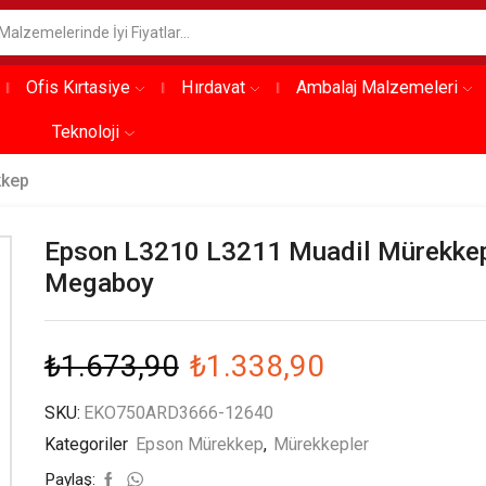
Ofis Kırtasiye
Hırdavat
Ambalaj Malzemeleri
Teknoloji
kkep
Epson L3210 L3211 Muadil Mürekkep
Megaboy
₺
1.673,90
₺
1.338,90
SKU:
EKO750ARD3666-12640
Kategoriler
Epson Mürekkep
,
Mürekkepler
Paylaş: