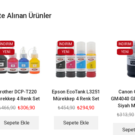
kte Alınan Ürünler
İNDİRİM
İNDİRİM
İNDİRİM
YENI
YENI
YENI
rother DCP-T220
Epson EcoTank L3251
Canon
rekkep 4 Renk Set
Mürekkep 4 Renk Set
GM4040 GI
Siyah 
₺
466,90
₺
306,90
₺
454,90
₺
294,90
₺
313,90
Sepete Ekle
Sepete Ekle
Sepet