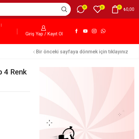
0
0
0
₺
0,00
Giriş Yap / Kayıt Ol
Bir önceki sayfaya dönmek için tıklayınız
 4 Renk