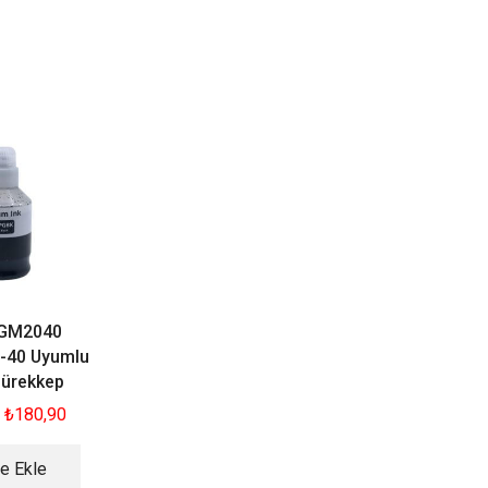
İNDİRİM
İNDİRİM
YENI
YENI
 GM2040
Epson EcoTank L3160
Epson EcoTank L
-40 Uyumlu
Mürekkep 4 Renk Set
Mürekkep 4 Renk 
Mürekkep
₺
454,90
₺
294,90
₺
454,90
₺
294,9
₺
180,90
Sepete Ekle
Sepete Ekle
e Ekle