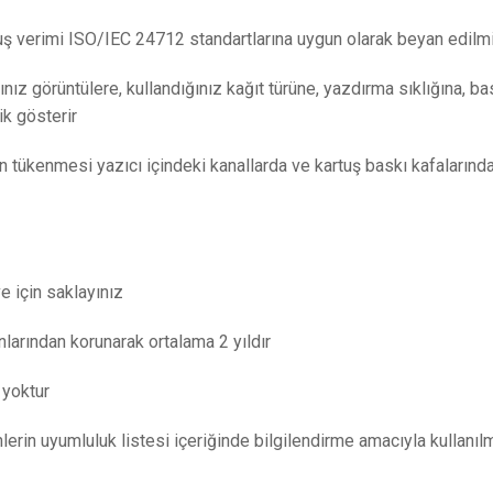
tuş verimi ISO/IEC 24712 standartlarına uygun olarak beyan edilmi
nız görüntülere, kullandığınız kağıt türüne, yazdırma sıklığına, bas
ik gösterir
 tükenmesi yazıcı içindeki kanallarda ve kartuş baskı kafalarınd
ve için saklayınız
larından korunarak ortalama 2 yıldır
 yoktur
ünlerin uyumluluk listesi içeriğinde bilgilendirme amacıyla kullanılm