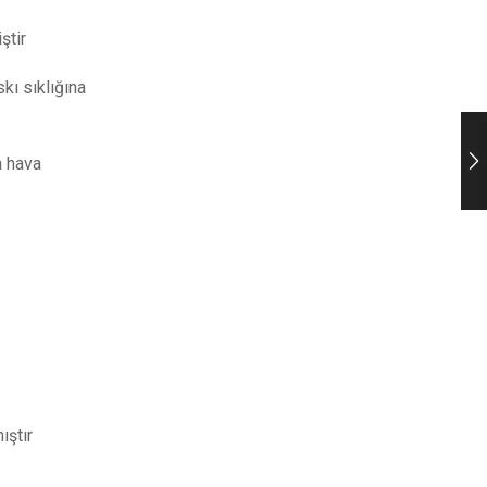
ştir
kı sıklığına
a hava
ıştır