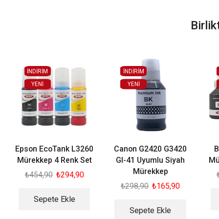
Birli
İNDİRİM
İNDİRİM
YENI
YENI
Epson EcoTank L3260
Canon G2420 G3420
B
Mürekkep 4 Renk Set
GI-41 Uyumlu Siyah
Mü
Mürekkep
₺
454,90
₺
294,90
₺
298,90
₺
165,90
Sepete Ekle
Sepete Ekle