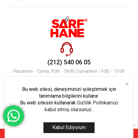
(212) 540 06 05
Pazartesi - Cuma: 9:00 - 18:00 Cumartesi - 9:00 - 13:00
Bu web sitesi, deneyiminizi iyileştirmek için
Mesaj Gönder
tanımlama bilgilerini kullanır.
Bu web sitesini kullanarak
Gizlilik Politikamızı
kabul etmiş olursunuz.
.
Kabul Ediyorum
Copyright © 2023 Tüm Hakları Ekoset Bilişim’e Aittir.
0
Sepete Ekle
Hemen A