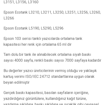
L3151, L3156, L3160
Epson Ecotank L3210, L3211, L3250, L3251, L3256, L3260,
L3266
Epson Ecotank L5190, L5290, L5296
Epson 103 serisi tanklı yazıcılarda ortalama tank
kapasitesi her renk için ortalama 65 ml dir
Tam dolu bir tank ile alınabilecek ortalama siyah baskı
sayısı 4000 sayfa, renkli baskı sayısı 7000 sayfaya kadardır
Bu değerler yazıcı üreticilerinin vermiş olduğu ve yaklaşık
kartuş verimi ISO/IEC 24712 standartlarına uygun olarak
beyan edilmiştir
Gerçek baskı kapasitesi, basılan sayfaların içeriğine,
yazdırdığınız görüntülere, kullandığınız kağıt türüne,
yazdırma sıklığına, baskı sıklığına ve sıcaklık gibi çevresel