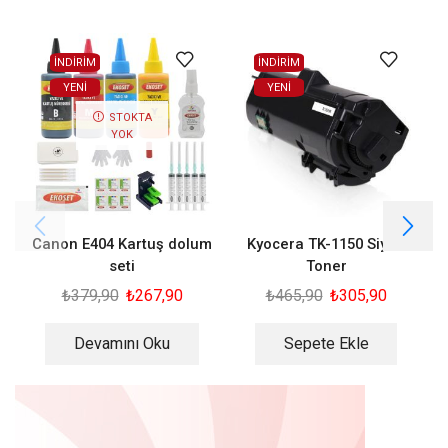
İNDİRİM
İNDİRİM
YENI
YENI
STOKTA
YOK
Canon E404 Kartuş dolum
Kyocera TK-1150 Siyah
seti
Toner
₺
379,90
₺
267,90
₺
465,90
₺
305,90
Devamını Oku
Sepete Ekle