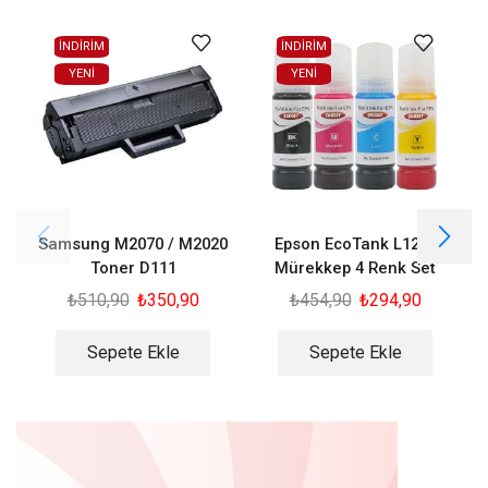
İNDİRİM
İNDİRİM
YENI
YENI
Samsung M2070 / M2020
Epson EcoTank L1210
C
Toner D111
Mürekkep 4 Renk Set
₺
510,90
₺
350,90
₺
454,90
₺
294,90
Sepete Ekle
Sepete Ekle