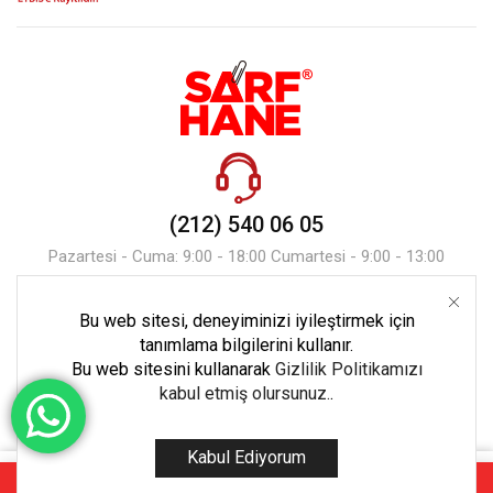
(212) 540 06 05
Pazartesi - Cuma: 9:00 - 18:00 Cumartesi - 9:00 - 13:00
Bu web sitesi, deneyiminizi iyileştirmek için
Mesaj Gönder
tanımlama bilgilerini kullanır.
Bu web sitesini kullanarak
Gizlilik Politikamızı
kabul etmiş olursunuz.
.
Kabul Ediyorum
Copyright © 2023 Tüm Hakları Ekoset Bilişim’e Aittir.
0
Sepete Ekle
Hemen A