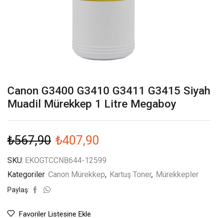
Canon G3400 G3410 G3411 G3415 Siyah
Muadil Mürekkep 1 Litre Megaboy
₺
567,90
₺
407,90
SKU:
EKOGTCCNB644-12599
Kategoriler
Canon Mürekkep
,
Kartuş Toner
,
Mürekkepler
Paylaş:
Favoriler Listesine Ekle