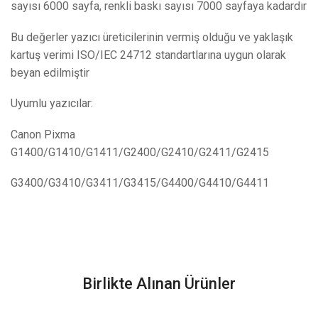
sayısı 6000 sayfa, renkli baskı sayısı 7000 sayfaya kadardır
Bu değerler yazıcı üreticilerinin vermiş olduğu ve yaklaşık
kartuş verimi ISO/IEC 24712 standartlarına uygun olarak
beyan edilmiştir
Uyumlu yazıcılar:
Canon Pixma
G1400/G1410/G1411/G2400/G2410/G2411/G2415
G3400/G3410/G3411/G3415/G4400/G4410/G4411
Birlikte Alınan Ürünler