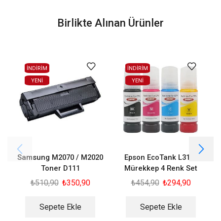
Birlikte Alınan Ürünler
İNDİRİM
İNDİRİM
YENI
YENI
Samsung M2070 / M2020
Epson EcoTank L3111
C
Toner D111
Mürekkep 4 Renk Set
₺
510,90
₺
350,90
₺
454,90
₺
294,90
Sepete Ekle
Sepete Ekle