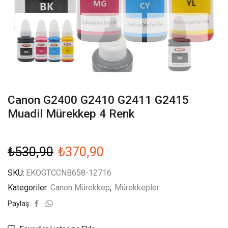
Canon G2400 G2410 G2411 G2415
Muadil Mürekkep 4 Renk
₺
530,90
₺
370,90
SKU:
EKOGTCCNB658-12716
Kategoriler
Canon Mürekkep
,
Mürekkepler
Paylaş: