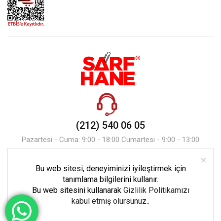
(212) 540 06 05
Pazartesi - Cuma: 9:00 - 18:00 Cumartesi - 9:00 - 13:00
Bu web sitesi, deneyiminizi iyileştirmek için
Mesaj Gönder
tanımlama bilgilerini kullanır.
Bu web sitesini kullanarak
Gizlilik Politikamızı
kabul etmiş olursunuz.
.