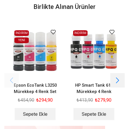
Birlikte Alınan Ürünler
İNDİRİM
İNDİRİM
YENI
Epson EcoTank L3250
HP Smart Tank 615
Mürekkep 4 Renk Set
Mürekkep 4 Renk
₺
454,90
₺
294,90
₺
413,90
₺
279,90
Sepete Ekle
Sepete Ekle