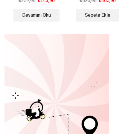
₺
357,90
₺
243,90
₺
525,90
₺
365,90
Devamını Oku
Sepete Ekle