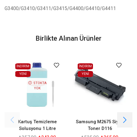
G3400/G3410/G3411/G3415/G4400/G4410/G4411
Birlikte Alınan Ürünler
İNDİRİM
İNDİRİM
YENI
YENI
STOKTA
YOK
Kartuş Temizleme
Samsung M2675 Siyah
Solusyonu 1 Litre
Toner D116