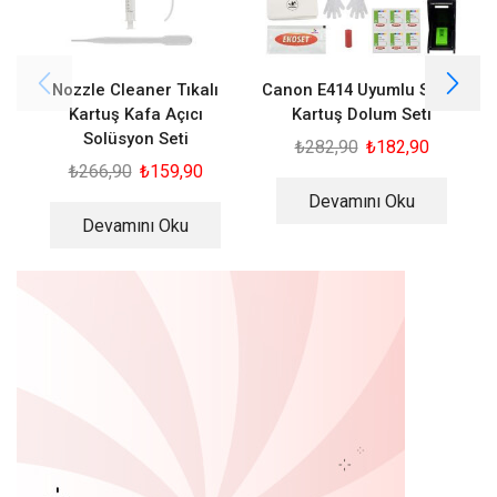
Nozzle Cleaner Tıkalı
Canon E414 Uyumlu Siyah
Kartuş Kafa Açıcı
Kartuş Dolum Seti
Solüsyon Seti
₺
282,90
₺
182,90
₺
266,90
₺
159,90
Devamını Oku
Devamını Oku