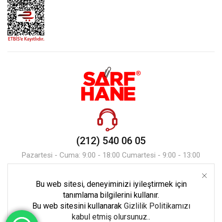
(212) 540 06 05
Pazartesi - Cuma: 9:00 - 18:00 Cumartesi - 9:00 - 13:00
Bu web sitesi, deneyiminizi iyileştirmek için
Mesaj Gönder
tanımlama bilgilerini kullanır.
Bu web sitesini kullanarak
Gizlilik Politikamızı
kabul etmiş olursunuz.
.