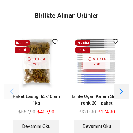
Birlikte Alınan Ürünler
İNDİRİM
İNDİRİM
YENI
YENI
STOKTA
STOKTA
YOK
YOK
Paket Lastiği 65x10mm
Isı ile Uçan Kalem Seti 4
P
1Kg
renk 20’li paket
₺
567,90
₺
407,90
₺
320,90
₺
174,90
Devamını Oku
Devamını Oku