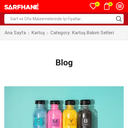
0
0
Ana Sayfa
Kartuş
Category: Kartuş Bakım Setleri
Blog