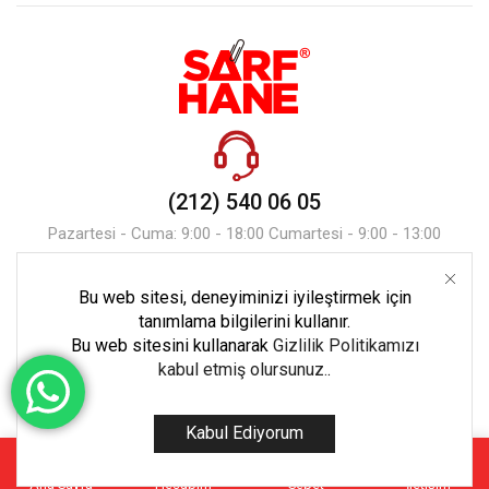
(212) 540 06 05
Pazartesi - Cuma: 9:00 - 18:00 Cumartesi - 9:00 - 13:00
Bu web sitesi, deneyiminizi iyileştirmek için
Mesaj Gönder
tanımlama bilgilerini kullanır.
Bu web sitesini kullanarak
Gizlilik Politikamızı
kabul etmiş olursunuz.
.
Kabul Ediyorum
Copyright © 2023 Tüm Hakları Ekoset Bilişim’e Aittir.
Ana Sayfa
Hesabım
Sepet
İletişim