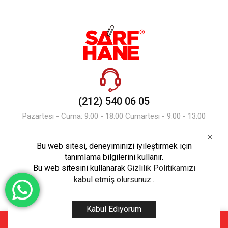
(212) 540 06 05
Pazartesi - Cuma: 9:00 - 18:00 Cumartesi - 9:00 - 13:00
Bu web sitesi, deneyiminizi iyileştirmek için
Mesaj Gönder
tanımlama bilgilerini kullanır.
Bu web sitesini kullanarak
Gizlilik Politikamızı
kabul etmiş olursunuz.
.
Kabul Ediyorum
Copyright © 2023 Tüm Hakları Ekoset Bilişim’e Aittir.