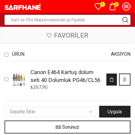
0
1
FAVORILER
ÜRÜN
AKSIYON
Canon E464 Kartuş dolum
seti 40 Dolumluk PG46/CL56
₺
267,90
Uygula
Sorunuz