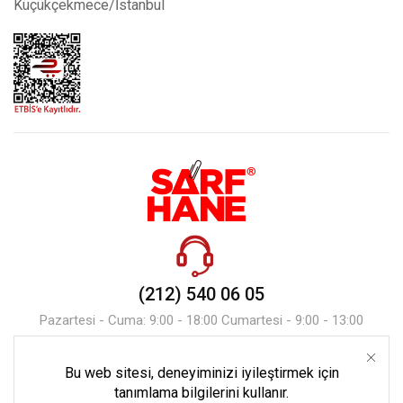
Küçükçekmece/İstanbul
(212) 540 06 05
Pazartesi - Cuma: 9:00 - 18:00 Cumartesi - 9:00 - 13:00
Bu web sitesi, deneyiminizi iyileştirmek için
Mesaj Gönder
tanımlama bilgilerini kullanır.