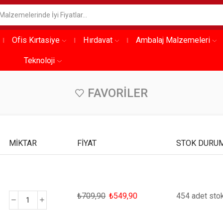
Ofis Kırtasiye
Hırdavat
Ambalaj Malzemeleri
Teknoloji
FAVORILER
MIKTAR
FIYAT
STOK DURU
₺
709,90
₺
549,90
454 adet sto