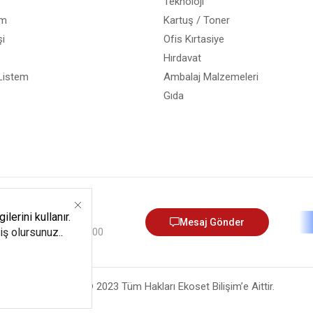
Teknoloji
em
Kartuş / Toner
i
Ofis Kırtasiye
Hırdavat
Listem
Ambalaj Malzemeleri
Gıda
12) 540 06 05
lerini kullanır.
Mesaj Gönder
miş olursunuz.
.
umartesi - 9:00 - 13:00
Copyright © 2023 Tüm Hakları Ekoset Bilişim’e Aittir.