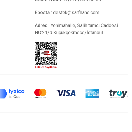
Eposta
:
destek@sarfhane.com
Adres
: Yenimahalle, Salih tamcı Caddesi
NO:21/d Küçükçekmece/İstanbul