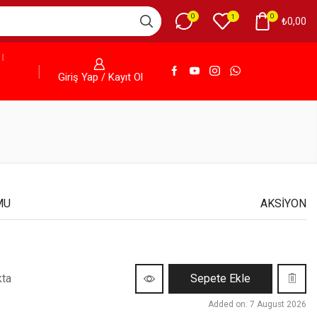
0
0
1
₺
0,00
Giriş Yap / Kayıt Ol
MU
AKSIYON
Sepete Ekle
kta
Added on: 7 August 2026