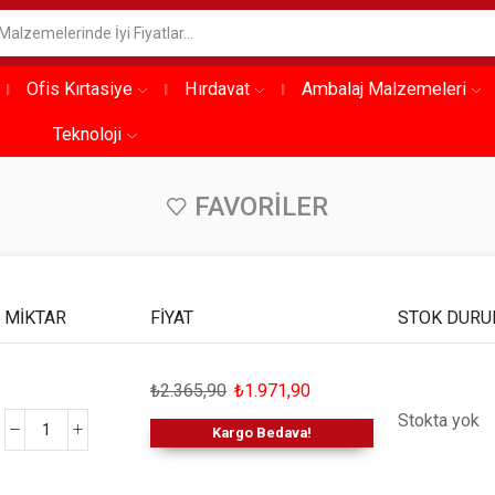
Ofis Kırtasiye
Hırdavat
Ambalaj Malzemeleri
Teknoloji
FAVORILER
MIKTAR
FIYAT
STOK DUR
₺
2.365,90
₺
1.971,90
Stokta yok
Kargo Bedava!