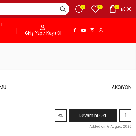
0
0
1
₺
0,00
Giriş Yap / Kayıt Ol
UMU
AKSIYON
Devamını Oku
Added on: 6 August 2026