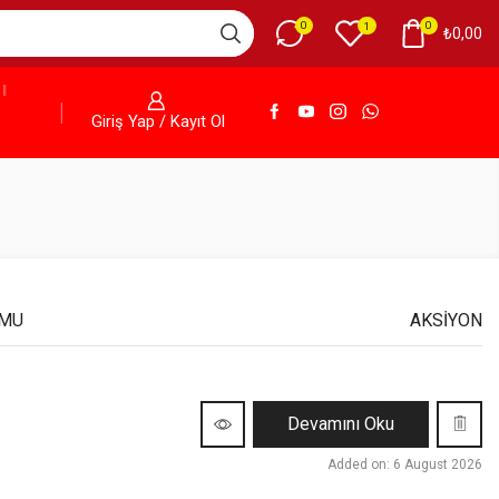
0
0
1
₺
0,00
Giriş Yap / Kayıt Ol
UMU
AKSIYON
Devamını Oku
Added on: 6 August 2026