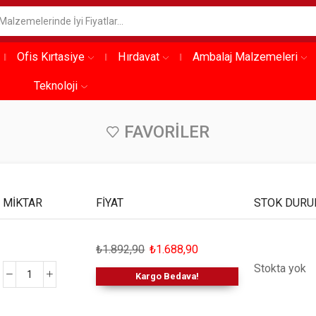
Ofis Kırtasiye
Hırdavat
Ambalaj Malzemeleri
Teknoloji
FAVORILER
MIKTAR
FIYAT
STOK DUR
₺
1.892,90
₺
1.688,90
Stokta yok
Kargo Bedava!