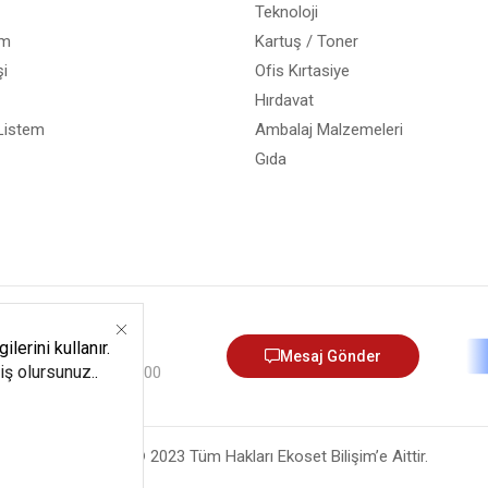
Teknoloji
em
Kartuş / Toner
i
Ofis Kırtasiye
Hırdavat
Listem
Ambalaj Malzemeleri
Gıda
12) 540 06 05
lerini kullanır.
Mesaj Gönder
miş olursunuz.
.
umartesi - 9:00 - 13:00
Copyright © 2023 Tüm Hakları Ekoset Bilişim’e Aittir.