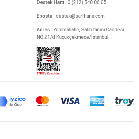
Destek Hattı
: 0 (212) 540 06 05
Eposta
:
destek@sarfhane.com
Adres
: Yenimahalle, Salih tamcı Caddesi
NO:21/d Küçükçekmece/İstanbul