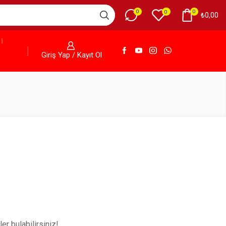
0
0
0
₺
0,00
Giriş Yap / Kayıt Ol
er bulabilirsiniz!