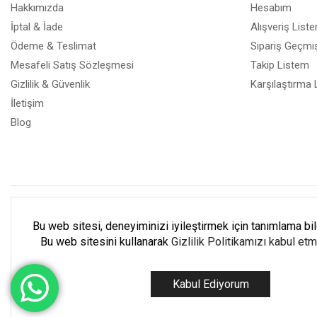
Hakkımızda
Hesabım
İptal & İade
Alışveriş List
Ödeme & Teslimat
Sipariş Geçmiş
Mesafeli Satış Sözleşmesi
Takip Listem
Gizlilik & Güvenlik
Karşılaştırma 
İletişim
Blog
Müşteri Destek Hattı
(2
Bu web sitesi, deneyiminizi iyileştirmek için tanımlama bilgi
Bu web sitesini kullanarak
Gizlilik Politikamızı kabul et
Pazartesi - Cuma: 9:00 - 18:00 C
Kabul Ediyorum